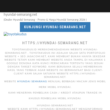
hyundai-semarang.net
(Dealer Hyundai Semarang - Promo & Harga Hyundai Semarang 2026 )
KUNJUNGI HYUNDAI-SEMARANG.NET
HTTPS://HYUNDAI-SEMARANG.NET
TOYOTAKUDUS.ID MEREKOMENDADIKAN WEBSITE HYUNDAI-
SEMARANG.NET , TOYOTAKUDUS INI ADALAH SALAH SATU PORTOFOLIO
WEBSITE + SEO JASACOM.NET, KAMI MEMBUAT BUKAN HANYA SEKEDAR
WEBSITE TETAPI KAMI MEMBUAT WEBSITE ANDA TAMPIL DI HALAMAN 1
GOOGLE DENGNA KATA KUNCI PERNCARIAN TERTENTU YANG SESUAI
DENGAN TARGET KEYWORD. KAMI BERUSAHA SELALU MEMBERIKAN
HASIL YANG TERBAIK AGAR WEBSITE INI BERMANFAAT BAGI CLIENT-
CLIENT KAMI SALAH SATUNYA WEBSITE HTTPS://HYUNDAI-
SEMARANG.NET.
WEBSITE
HYUNDAI SEMARANG
MENJUAL BERBAGAI MACAM JENIS MOBIL
MERK MOBIL HYUNDAI.
KAMI MENERIMA PEMBELIAN CASH / KREDIT ATAUPUN TRANDE IN
KHUSUS PEMBELIAN MOBIL HYUNDAI.
HYUNDAI-SEMARANG.NET
WEBSITE KAMI HTTPS://HYUNDAI-SEMARANG.NET MENGINFORMASI