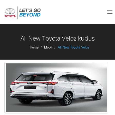
Tog
nav
All New Toyota Veloz kudus
Home
Mobil
All New Toyota Veloz