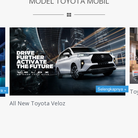
MODEL TOYOTA MOBIL
Selengkapnya +
ya +
To
All New Toyota Veloz