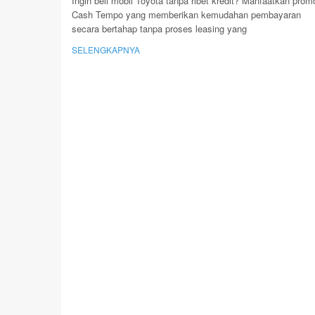
Ingin beli mobil Toyota tanpa ribet kredit? Manfaatkan prom
Cash Tempo yang memberikan kemudahan pembayaran
secara bertahap tanpa proses leasing yang
SELENGKAPNYA