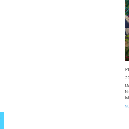
P
2
Ma
Na
te
S