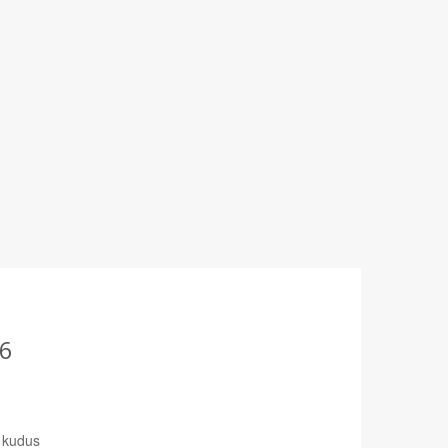
6
 kudus