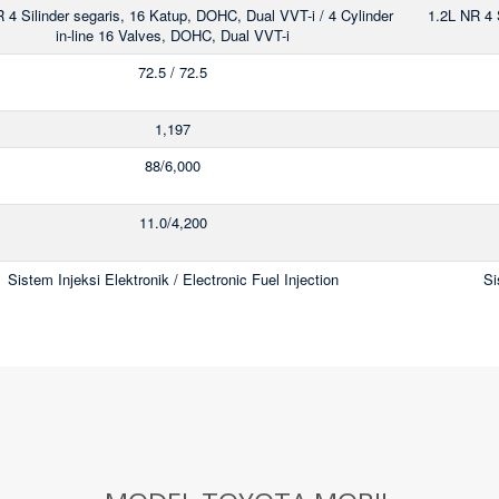
 4 Silinder segaris, 16 Katup, DOHC, Dual VVT-i / 4 Cylinder
1.2L NR 4 
in-line 16 Valves, DOHC, Dual VVT-i
72.5 / 72.5
1,197
88/6,000
11.0/4,200
Sistem Injeksi Elektronik / Electronic Fuel Injection
Si