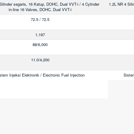
Silinder segaris, 16 Katup, DOHC, Dual VVT-i / 4 Cylinder
1.2L NR 4 Sili
in-line 16 Valves, DOHC, Dual VVT-i
72.5 / 72.5
1,197
88/6,000
11.0/4,200
stem Injeksi Elektronik / Electronic Fuel Injection
Sistem