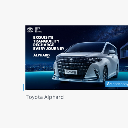
Selengkapn
lengkapnya +
Toyota Alphard